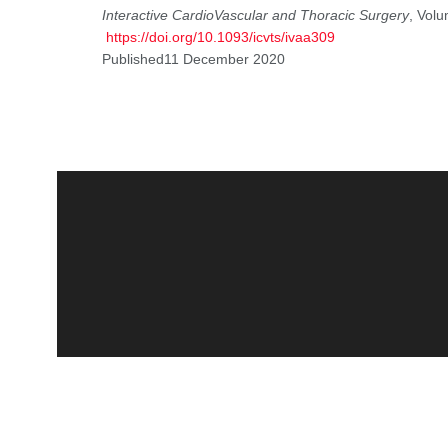
Interactive CardioVascular and Thoracic Surgery
, Volu
https://doi.org/10.1093/icvts/ivaa309
Published11 December 2020