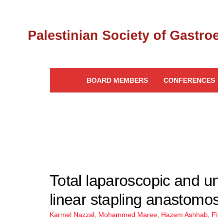
BOARD MEMBERS
CONFERENCES
Total laparoscopic and u
linear stapling anastom
Karmel Nazzal
,
Mohammed Maree
,
Hazem Ashhab
,
F