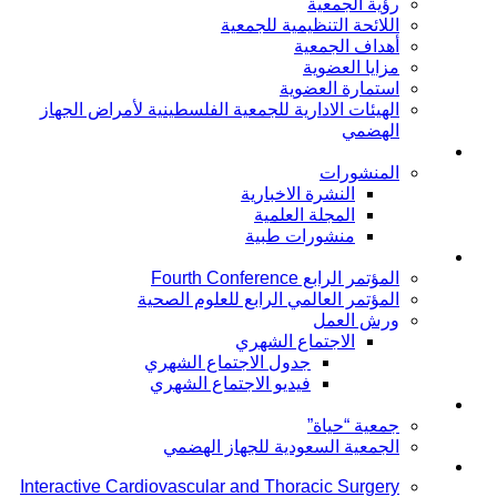
رؤية الجمعية
اللائحة التنظيمية للجمعية
أهداف الجمعية
مزايا العضوية
استمارة العضوية
الهيئات الادارية للجمعية الفلسطينية لأمراض الجهاز
الهضمي
توعية المرضى
المنشورات
النشرة الاخبارية
المجلة العلمية
منشورات طبية
المؤتمرات
المؤتمر الرابع Fourth Conference
المؤتمر العالمي الرابع للعلوم الصحية
ورش العمل
الاجتماع الشهري
جدول الاجتماع الشهري
فيديو الاجتماع الشهري
جمعية خاصة بالمرضى
جمعية “حياة”
الجمعية السعودية للجهاز الهضمي
Publication
Interactive Cardiovascular and Thoracic Surgery