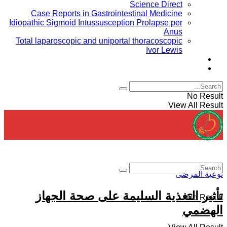
Science Direct
Case Reports in Gastrointestinal Medicine
Idiopathic Sigmoid Intussusception Prolapse per
Anus
Total laparoscopic and uniportal thoracoscopic
Ivor Lewis
Conferences
Board members
No Result
View All Result
توعية المرضى
تأثير التغذية السليمة على صحة الجهاز
No Result
الهضمي