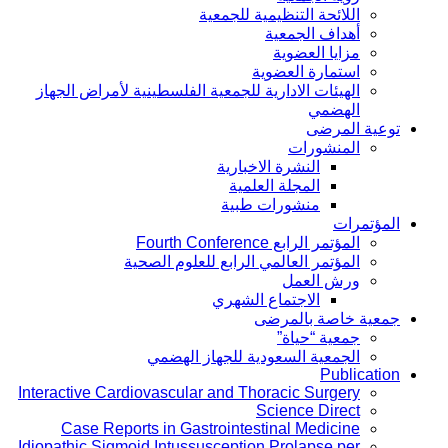
اللائحة التنظيمية للجمعية
أهداف الجمعية
مزايا العضوية
استمارة العضوية
الهيئات الادارية للجمعية الفلسطينية لأمراض الجهاز
الهضمي
توعية المرضى
المنشورات
النشرة الاخبارية
المجلة العلمية
منشورات طبية
المؤتمرات
المؤتمر الرابع Fourth Conference
المؤتمر العالمي الرابع للعلوم الصحية
ورش العمل
الاجتماع الشهري
جمعية خاصة بالمرضى
جمعية “حياة”
الجمعية السعودية للجهاز الهضمي
Publication
Interactive Cardiovascular and Thoracic Surgery
Science Direct
Case Reports in Gastrointestinal Medicine
Idiopathic Sigmoid Intussusception Prolapse per