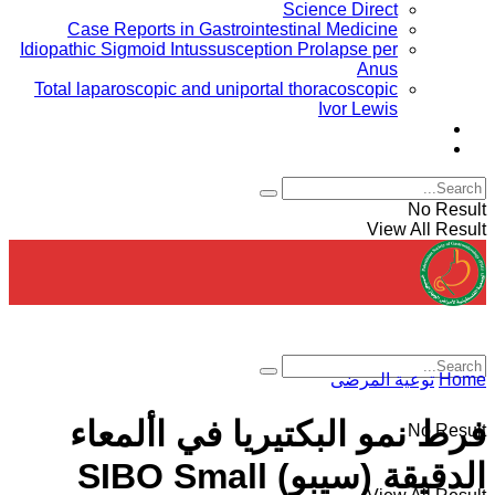
Science Direct
Case Reports in Gastrointestinal Medicine
Idiopathic Sigmoid Intussusception Prolapse per
Anus
Total laparoscopic and uniportal thoracoscopic
Ivor Lewis
Conferences
Board members
No Result
View All Result
Home
توعية المرضى
فرط نمو البكتيريا في األمعاء
No Result
الدقيقة (سيبو) SIBO Small