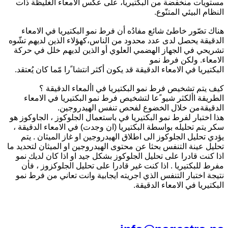
مستويات منخفضة من البكتيريا، على عكس الامعاء الغليظة ذات
النظام البيئي المتنّوع.
هناك تصّور خاطئ شائع مفادُه أن فرط نمو البكتيريا في الامعاء
الدقيقة يحصل لدى عدد محدود من الناس،كهؤلاء الذين لديهم تشّوه
تشريحي في الجهاز الهضمي العلوي أو الذين لديهم خلل في حركة
الامعاء. ولكن فرط نمو
البكتيريا في الامعاء الدقيقة قد يكون أكثر انتشا ًرا مّما كان يُعتقد.
كيف يتم تشخيص فرط نمو البكتيريا في األمعاء الدقيقة ؟
الطريقة األكثر شيو ًعا لتشخيص فرط نمو البكتيريا في الامعاء
الدقيقةمن خلال الخضوع لفحص تنفس الهيدروجين.
هذا اختبار لفرط نمو البكتيريا في باستعمال الجلوكوز ، الجاوكوز هو
سكر يتم تحليله بواسطة البكتيريا (ان وجدت) في الامعاء الدقيقة ،
يؤدي تحليل الجلوكوز الى اطلاق الهيدروجين او غاز الميثان . يتم
تحليل عينة التنفس بحثا عن محتوى الهيدروجين او الميثان لتحديد ما
اذا كنت قادرا على تحليل الجلوكوز بشكل جيد او اذا كان لديك نمو
مفرط للبكتيريا . اذا كنت غير قادرا على تحليل الجلوكزوز ، فأن
نتيجة اختبار التنفس الذي اجريته ايجابية وانت تعاني من فرط نمو
البكتيريا في الامعاء الدقيقة.
للتواصل معنا على الايميل