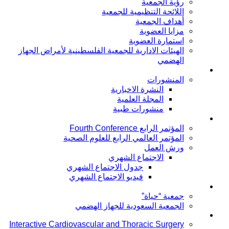
رؤية الجمعية
اللائحة التنظيمية للجمعية
أهداف الجمعية
مزايا العضوية
استمارة العضوية
الهيئات الادارية للجمعية الفلسطينية لأمراض الجهاز
الهضمي
توعية المرضى
المنشورات
النشرة الاخبارية
المجلة العلمية
منشورات طبية
المؤتمرات
المؤتمر الرابع Fourth Conference
المؤتمر العالمي الرابع للعلوم الصحية
ورش العمل
الاجتماع الشهري
جدول الاجتماع الشهري
فيديو الاجتماع الشهري
جمعية خاصة بالمرضى
جمعية “حياة”
الجمعية السعودية للجهاز الهضمي
Publication
Interactive Cardiovascular and Thoracic Surgery