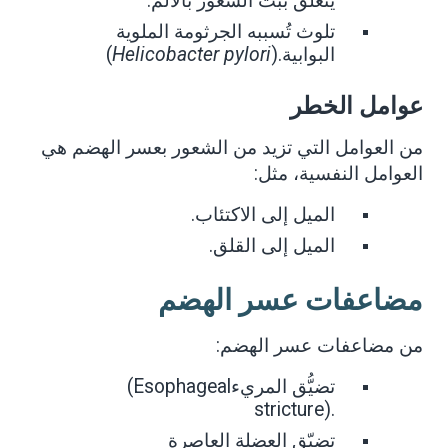
.
يتعلق ببث الشعور بالألم
تلوث تُسببه الجرثومة
الملوية
(
Helicobacter pylori
).
البوابية
عوامل الخطر
من العوامل التي تزيد من الشعور بعسر الهضم هي
العوامل النفسية، مثل
:
.
الميل إلى الاكتئاب
.
الميل إلى القلق
مضاعفات عسر الهضم
من مضاعفات عسر الهضم
:
(Esophageal
تضيُّق المريء
stricture).
تضيّق العضلة العاصرة