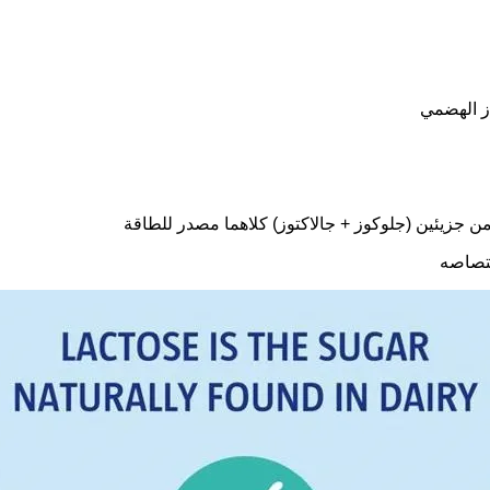
ز الهضمي
 جزيئين (جلوكوز + جالاكتوز) كلاهما مصدر للطاقة
متصاصه