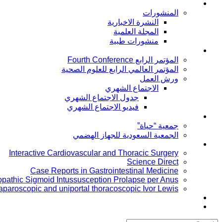
توعية المرضى
المنشورات
النشرة الاخبارية
المجلة العلمية
منشورات طبية
المؤتمرات
المؤتمر الرابع Fourth Conference
المؤتمر العالمي الرابع للعلوم الصحية
ورش العمل
الاجتماع الشهري
جدول الاجتماع الشهري
فيديو الاجتماع الشهري
جمعية خاصة بالمرضى
جمعية “حياة”
الجمعية السعودية للجهاز الهضمي
Publication
Interactive Cardiovascular and Thoracic Surgery
Science Direct
Case Reports in Gastrointestinal Medicine
iopathic Sigmoid Intussusception Prolapse per Anus
laparoscopic and uniportal thoracoscopic Ivor Lewis
Conferences
Board members