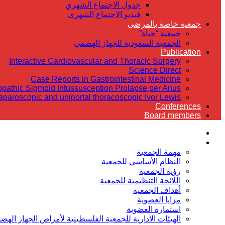
جدول الاجتماع الشهري
فيديو الاجتماع الشهري
جمعية خاصة بالمرضى
جمعية “حياة”
الجمعية السعودية للجهاز الهضمي
Publication
Interactive Cardiovascular and Thoracic Surgery
Science Direct
Case Reports in Gastrointestinal Medicine
iopathic Sigmoid Intussusception Prolapse per Anus
laparoscopic and uniportal thoracoscopic Ivor Lewis
Conferences
Board members
الرئيسية
عن الجمعية
مهمة الجمعية
النظام الأساسي للجمعية
رؤية الجمعية
اللائحة التنظيمية للجمعية
أهداف الجمعية
مزايا العضوية
استمارة العضوية
الهيئات الادارية للجمعية الفلسطينية لأمراض الجهاز الهض