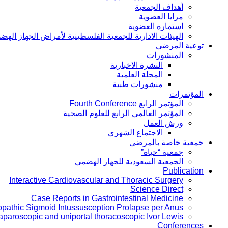
أهداف الجمعية
مزايا العضوية
استمارة العضوية
الهيئات الادارية للجمعية الفلسطينية لأمراض الجهاز الهض
توعية المرضى
المنشورات
النشرة الاخبارية
المجلة العلمية
منشورات طبية
المؤتمرات
المؤتمر الرابع Fourth Conference
المؤتمر العالمي الرابع للعلوم الصحية
ورش العمل
الاجتماع الشهري
جمعية خاصة بالمرضى
جمعية “حياة”
الجمعية السعودية للجهاز الهضمي
Publication
Interactive Cardiovascular and Thoracic Surgery
Science Direct
Case Reports in Gastrointestinal Medicine
iopathic Sigmoid Intussusception Prolapse per Anus
laparoscopic and uniportal thoracoscopic Ivor Lewis
Conferences