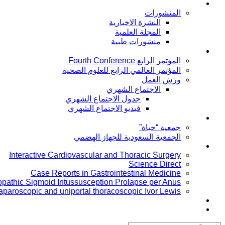
توعية المرضى
المنشورات
النشرة الاخبارية
المجلة العلمية
منشورات طبية
المؤتمرات
المؤتمر الرابع Fourth Conference
المؤتمر العالمي الرابع للعلوم الصحية
ورش العمل
الاجتماع الشهري
جدول الاجتماع الشهري
فيديو الاجتماع الشهري
جمعية خاصة بالمرضى
جمعية “حياة”
الجمعية السعودية للجهاز الهضمي
Publication
Interactive Cardiovascular and Thoracic Surgery
Science Direct
Case Reports in Gastrointestinal Medicine
iopathic Sigmoid Intussusception Prolapse per Anus
laparoscopic and uniportal thoracoscopic Ivor Lewis
Conferences
Board members