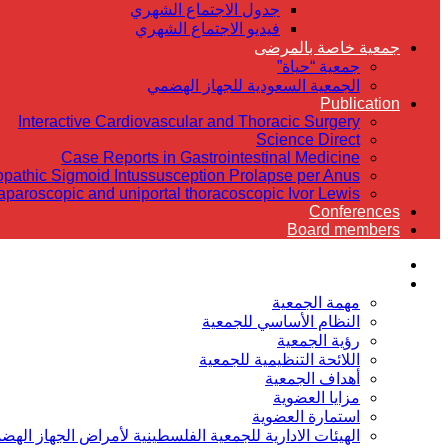
جدول الاجتماع الشهري
فيديو الاجتماع الشهري
جمعية خاصة بالمرضى
جمعية “حياة”
الجمعية السعودية للجهاز الهضمي
Publication
Interactive Cardiovascular and Thoracic Surgery
Science Direct
Case Reports in Gastrointestinal Medicine
iopathic Sigmoid Intussusception Prolapse per Anus
laparoscopic and uniportal thoracoscopic Ivor Lewis
Conferences
Board members
الرئيسية
عن الجمعية
مهمة الجمعية
النظام الأساسي للجمعية
رؤية الجمعية
اللائحة التنظيمية للجمعية
أهداف الجمعية
مزايا العضوية
استمارة العضوية
الهيئات الادارية للجمعية الفلسطينية لأمراض الجهاز الهض