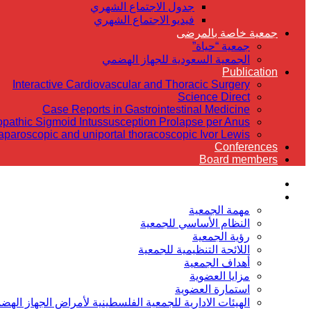
جدول الاجتماع الشهري
فيديو الاجتماع الشهري
جمعية خاصة بالمرضى
جمعية “حياة”
الجمعية السعودية للجهاز الهضمي
Publication
Interactive Cardiovascular and Thoracic Surgery
Science Direct
Case Reports in Gastrointestinal Medicine
iopathic Sigmoid Intussusception Prolapse per Anus
laparoscopic and uniportal thoracoscopic Ivor Lewis
Conferences
Board members
الرئيسية
عن الجمعية
مهمة الجمعية
النظام الأساسي للجمعية
رؤية الجمعية
اللائحة التنظيمية للجمعية
أهداف الجمعية
مزايا العضوية
استمارة العضوية
الهيئات الادارية للجمعية الفلسطينية لأمراض الجهاز الهض