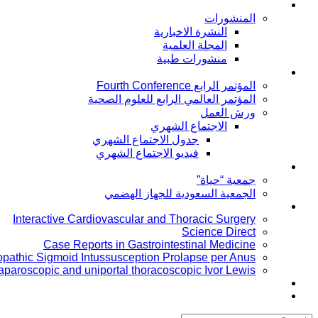
توعية المرضى
المنشورات
النشرة الاخبارية
المجلة العلمية
منشورات طبية
المؤتمرات
المؤتمر الرابع Fourth Conference
المؤتمر العالمي الرابع للعلوم الصحية
ورش العمل
الاجتماع الشهري
جدول الاجتماع الشهري
فيديو الاجتماع الشهري
جمعية خاصة بالمرضى
جمعية “حياة”
الجمعية السعودية للجهاز الهضمي
Publication
Interactive Cardiovascular and Thoracic Surgery
Science Direct
Case Reports in Gastrointestinal Medicine
iopathic Sigmoid Intussusception Prolapse per Anus
laparoscopic and uniportal thoracoscopic Ivor Lewis
Conferences
Board members