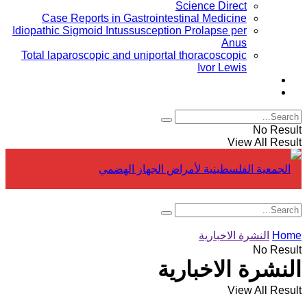
Science Direct
Case Reports in Gastrointestinal Medicine
Idiopathic Sigmoid Intussusception Prolapse per
Anus
Total laparoscopic and uniportal thoracoscopic
Ivor Lewis
Conferences
Board members
No Result
View All Result
Home
النشرة الاخبارية
No Result
النشرة الاخبارية
View All Result