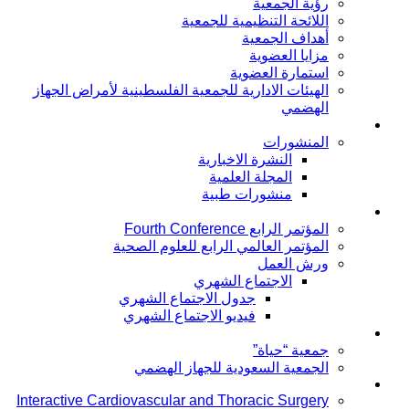
رؤية الجمعية
اللائحة التنظيمية للجمعية
أهداف الجمعية
مزايا العضوية
استمارة العضوية
الهيئات الادارية للجمعية الفلسطينية لأمراض الجهاز
الهضمي
توعية المرضى
المنشورات
النشرة الاخبارية
المجلة العلمية
منشورات طبية
المؤتمرات
المؤتمر الرابع Fourth Conference
المؤتمر العالمي الرابع للعلوم الصحية
ورش العمل
الاجتماع الشهري
جدول الاجتماع الشهري
فيديو الاجتماع الشهري
جمعية خاصة بالمرضى
جمعية “حياة”
الجمعية السعودية للجهاز الهضمي
Publication
Interactive Cardiovascular and Thoracic Surgery